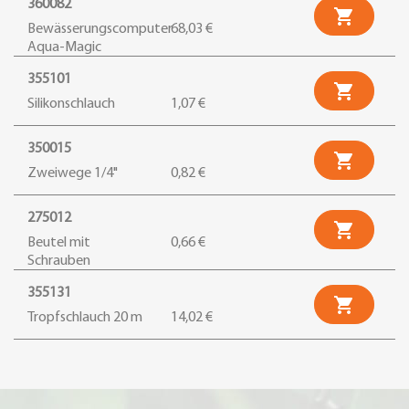
360082

Bewässerungscomputer
68,03 €
Aqua-Magic
355101

Silikonschlauch
1,07 €
350015

Zweiwege 1/4"
0,82 €
275012

Beutel mit
0,66 €
Schrauben
355131

Tropfschlauch 20 m
14,02 €