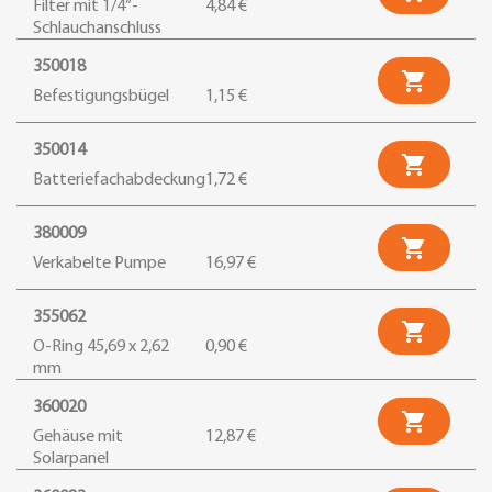
Filter mit 1/4“-
4,84 €
Schlauchanschluss
350018

Befestigungsbügel
1,15 €
350014

Batteriefachabdeckung
1,72 €
380009

Verkabelte Pumpe
16,97 €
355062

O-Ring 45,69 x 2,62
0,90 €
mm
360020

Gehäuse mit
12,87 €
Solarpanel