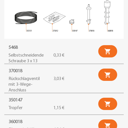
5468

Selbstschneidende
0,33 €
Schraube 3 x 13
370018

Rückschlagventil
3,03 €
mit 3-Wege-
Anschluss
350147

Tropfer
1,15 €
360018
